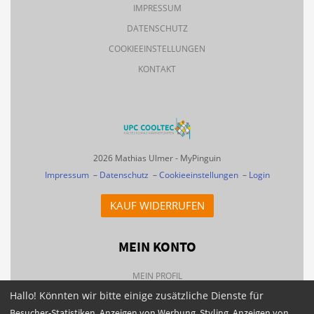
IMPRESSUM
DATENSCHUTZ
COOKIEEINSTELLUNGEN
KONTAKT
2026 Mathias Ulmer - MyPinguin
Impressum
–
Datenschutz
–
Cookieeinstellungen
–
Login
KAUF WIDERRUFEN
MEIN KONTO
MEIN PROFIL
Hallo! Könnten wir bitte einige zusätzliche Dienste für
BESTELLHISTORIE
Besucher-Statistiken, Anzeigen von Werbung, Styling, Anzeigen von