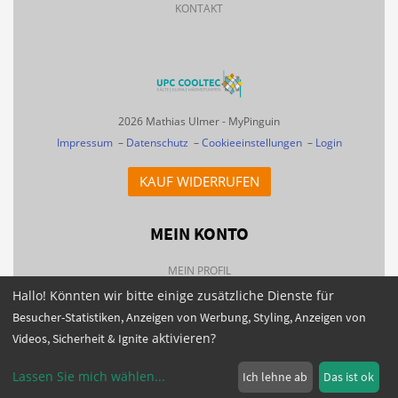
KONTAKT
2026 Mathias Ulmer - MyPinguin
Impressum
–
Datenschutz
–
Cookieeinstellungen
–
Login
KAUF WIDERRUFEN
MEIN KONTO
MEIN PROFIL
Hallo! Könnten wir bitte einige zusätzliche Dienste für
BESTELLHISTORIE
Besucher-Statistiken, Anzeigen von Werbung, Styling, Anzeigen von
FAQS
aktivieren?
Videos, Sicherheit & Ignite
NEWSLETTER
Lassen Sie mich wählen
...
Ich lehne ab
Das ist ok